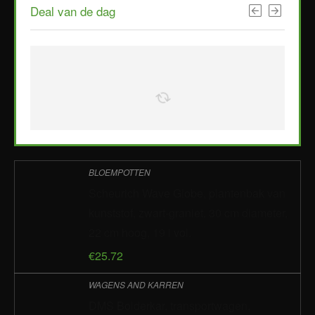
Deal van de dag
BLOEMPOTTEN
Scheurich Wave Globe, plantenbak van
kunststof, zwart-graniet, 30 cm diameter,
22 cm hoog, 19 l vol.
€
25.72
WAGENS AND KARREN
DMS Bolderkar, transportwagen,