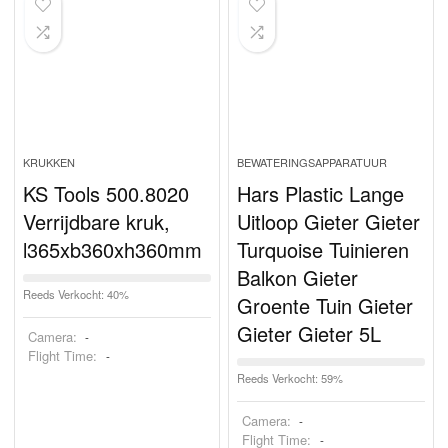
KRUKKEN
BEWATERINGSAPPARATUUR
KS Tools 500.8020
Hars Plastic Lange
Verrijdbare kruk,
Uitloop Gieter Gieter
l365xb360xh360mm
Turquoise Tuinieren
Balkon Gieter
Reeds Verkocht: 40%
Groente Tuin Gieter
Gieter Gieter 5L
Camera:
-
Flight Time:
-
Reeds Verkocht: 59%
Camera:
-
Flight Time:
-