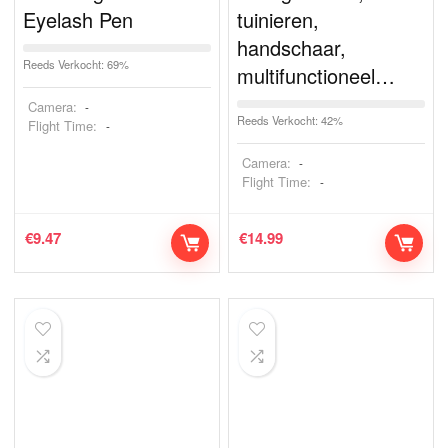
Eyelash Pen
tuinieren,
handschaar,
Reeds Verkocht: 69%
multifunctioneel…
Camera:
-
Reeds Verkocht: 42%
Flight Time:
-
Camera:
-
Flight Time:
-
€
9.47
€
14.99