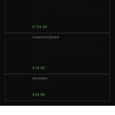
tuinwagen, gereedschapswagen,
handwagen, luchtbanden, profielwielen,
zwart
€
124.90
HANDSCHOENEN
perfk Zwarte Oxford Professionele
Kniebeschermers voor Vloeren, Bouw,
Tuinieren
€
18.99
KRUKKEN
Rollsitz Secura
€
39.99