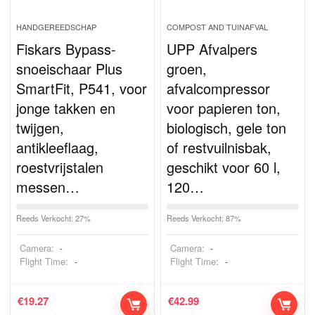
HANDGEREEDSCHAP
COMPOST AND TUINAFVAL
Fiskars Bypass-
UPP Afvalpers
snoeischaar Plus
groen,
SmartFit, P541, voor
afvalcompressor
jonge takken en
voor papieren ton,
twijgen,
biologisch, gele ton
antikleeflaag,
of restvuilnisbak,
roestvrijstalen
geschikt voor 60 l,
messen…
120…
Reeds Verkocht: 27%
Reeds Verkocht: 87%
Camera:
Camera:
-
-
Flight Time:
Flight Time:
-
-
€
19.27
€
42.99