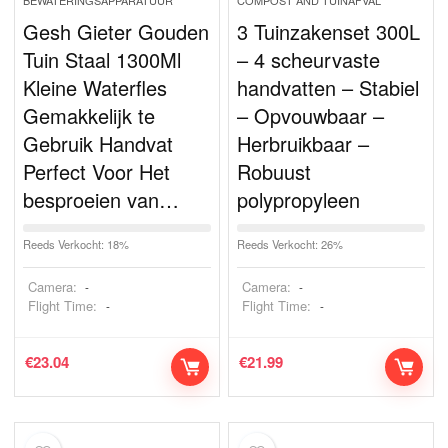
BEWATERINGSAPPARATUUR
COMPOST AND TUINAFVAL
Gesh Gieter Gouden
3 Tuinzakenset 300L
Tuin Staal 1300Ml
– 4 scheurvaste
Kleine Waterfles
handvatten – Stabiel
Gemakkelijk te
– Opvouwbaar –
Gebruik Handvat
Herbruikbaar –
Perfect Voor Het
Robuust
besproeien van…
polypropyleen
Reeds Verkocht: 18%
Reeds Verkocht: 26%
Camera:
Camera:
-
-
Flight Time:
Flight Time:
-
-
€
23.04
€
21.99