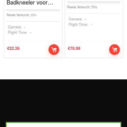
Badkneeler voor…
Reeds Verkocht: 70%
Reeds Verkocht: 10%
Camera:
-
Flight Time:
-
Camera:
-
Flight Time:
-
€
22.26
€
78.99